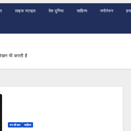
ात
लाइफ स्टाइल
देश दुनिया
साहित्य
मनोरंजन
हमा
लेखन भी करती है
मन की बात
साहित्य