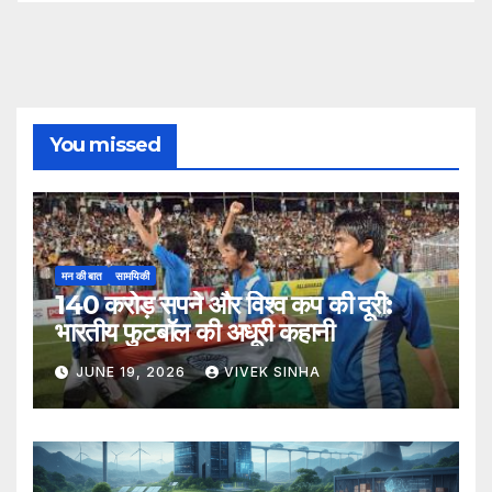
You missed
मन की बात
सामयिकी
140 करोड़ सपने और विश्व कप की दूरी:
भारतीय फुटबॉल की अधूरी कहानी
JUNE 19, 2026
VIVEK SINHA