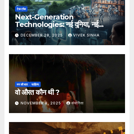
टेक टॉक
Next-Generation
Technologies: नई दुनिया, नई
संभावनाएँ, नया भविष्य
DECEMBER 28, 2025
VIVEK SINHA
मन की बात
साहित्य
वो औरत कौन थी ?
NOVEMBER 8, 2025
संयोगिता