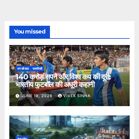
You missed
मन की बात
सामयिकी
140 करोड़ सपने और विश्व कप की दूरी:
भारतीय फुटबॉल की अधूरी कहानी
JUNE 19, 2026
VIVEK SINHA