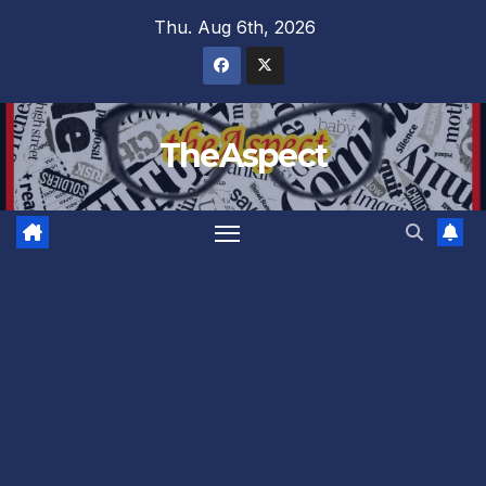
Skip
Thu. Aug 6th, 2026
to
content
TheAspect