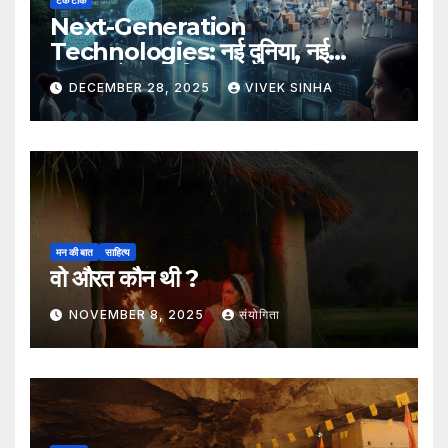
टेक टॉक
Next-Generation
Technologies: नई दुनिया, नई
संभावनाएँ, नया भविष्य
DECEMBER 28, 2025
VIVEK SINHA
मन की बात
साहित्य
वो औरत कौन थी ?
NOVEMBER 8, 2025
संयोगिता