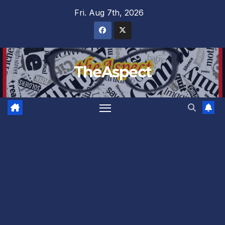
Skip
Fri. Aug 7th, 2026
to
content
TheAspect