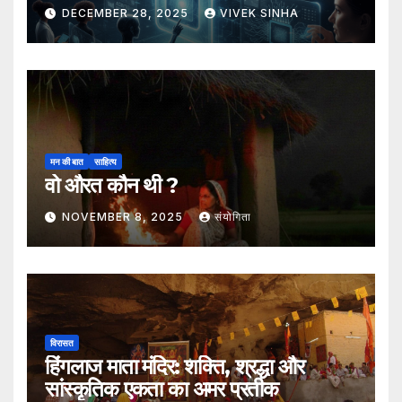
संभावनाएँ, नया भविष्य
DECEMBER 28, 2025
VIVEK SINHA
मन की बात
साहित्य
वो औरत कौन थी ?
NOVEMBER 8, 2025
संयोगिता
विरासत
हिंगलाज माता मंदिर: शक्ति, श्रद्धा और
सांस्कृतिक एकता का अमर प्रतीक