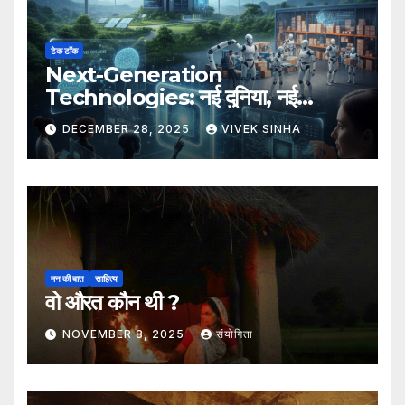
टेक टॉक
Next-Generation
Technologies: नई दुनिया, नई
संभावनाएँ, नया भविष्य
DECEMBER 28, 2025
VIVEK SINHA
मन की बात
साहित्य
वो औरत कौन थी ?
NOVEMBER 8, 2025
संयोगिता