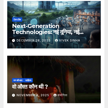
टेक टॉक
Next-Generation
Technologies: नई दुनिया, नई
संभावनाएँ, नया भविष्य
DECEMBER 28, 2025
VIVEK SINHA
मन की बात
साहित्य
वो औरत कौन थी ?
NOVEMBER 8, 2025
संयोगिता