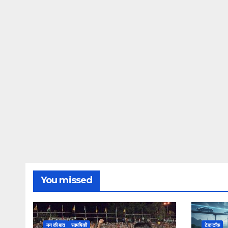
You missed
मन की बात
सामयिकी
टेक टॉक