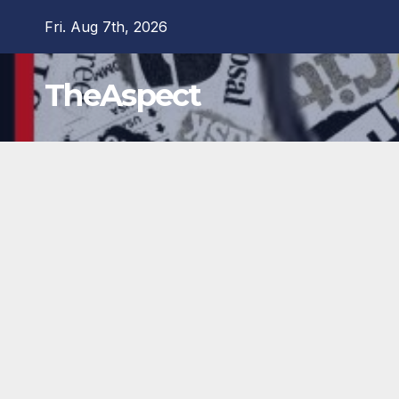
Skip
Fri. Aug 7th, 2026
to
content
TheAspect