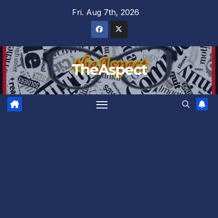
Skip
Fri. Aug 7th, 2026
to
content
TheAspect