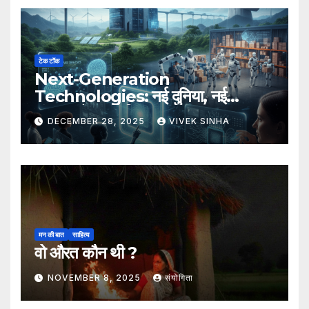
टेक टॉक
Next-Generation
Technologies: नई दुनिया, नई
संभावनाएँ, नया भविष्य
DECEMBER 28, 2025
VIVEK SINHA
मन की बात
साहित्य
वो औरत कौन थी ?
NOVEMBER 8, 2025
संयोगिता