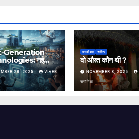
t-Generation
मन की बात
साहित्य
nologies: नई
वो औरत कौन थी ?
, नई संभावनाएँ, नया
EMBER 28, 2025
VIVEK
NOVEMBER 8, 2025
संयोगिता