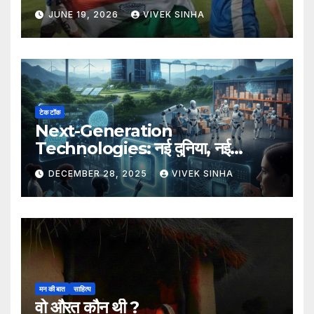
JUNE 19, 2026
VIVEK SINHA
टेक टॉक
Next-Generation
Technologies: नई दुनिया, नई
संभावनाएँ, नया भविष्य
DECEMBER 28, 2025
VIVEK SINHA
मन की बात
साहित्य
वो औरत कौन थी ?