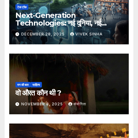
टेक टॉक
Next-Generation
Technologies: नई दुनिया, नई
संभावनाएँ, नया भविष्य
DECEMBER 28, 2025
VIVEK SINHA
मन की बात
साहित्य
वो औरत कौन थी ?
NOVEMBER 8, 2025
संयोगिता