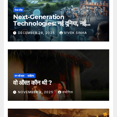
टेक टॉक
Next-Generation
Technologies: नई दुनिया, नई
संभावनाएँ, नया भविष्य
DECEMBER 28, 2025
VIVEK SINHA
मन की बात
साहित्य
वो औरत कौन थी ?
NOVEMBER 8, 2025
संयोगिता