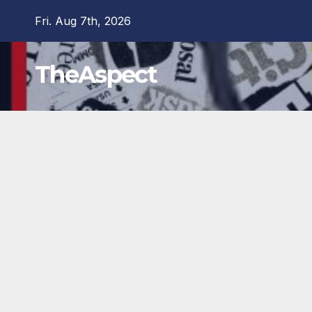
Skip
Fri. Aug 7th, 2026
to
content
TheAspect