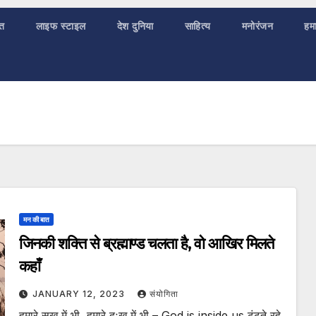
ात
लाइफ स्टाइल
देश दुनिया
साहित्य
मनोरंजन
हमा
मन की बात
जिनकी शक्ति से ब्रह्माण्ड चलता है, वो आखिर मिलते
कहाँ
JANUARY 12, 2023
संयोगिता
हमारे सुख में भी, हमारे दुःख में भी – God is inside us ढूंढते रहे