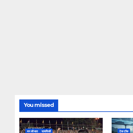
You missed
मन की बात
सामयिकी
टेक टॉक