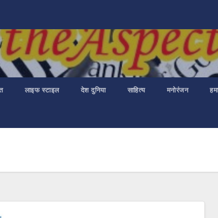
ात
लाइफ स्टाइल
देश दुनिया
साहित्य
मनोरंजन
हमा