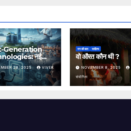
t-Generation
मन की बात
साहित्य
nologies: नई
वो औरत कौन थी ?
, नई संभावनाएँ, नया
EMBER 28, 2025
VIVEK
NOVEMBER 8, 2025
संयोगिता