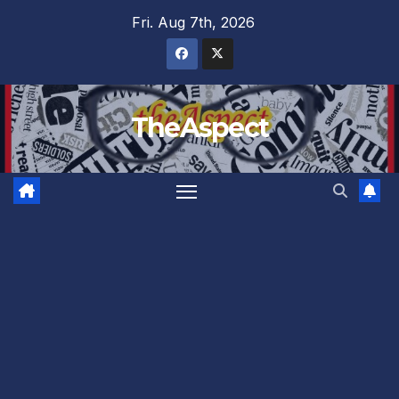
Skip
Fri. Aug 7th, 2026
to
content
TheAspect