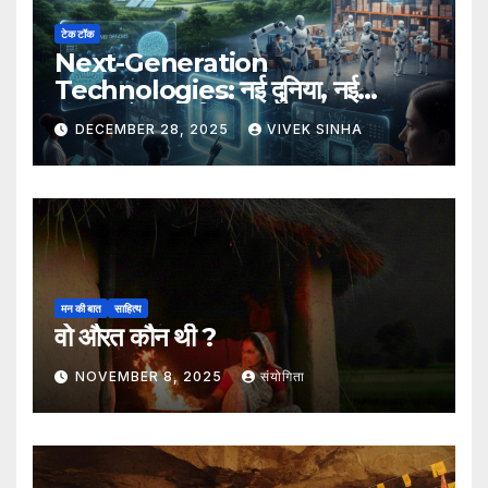
टेक टॉक
Next-Generation
Technologies: नई दुनिया, नई
संभावनाएँ, नया भविष्य
DECEMBER 28, 2025
VIVEK SINHA
मन की बात
साहित्य
वो औरत कौन थी ?
NOVEMBER 8, 2025
संयोगिता