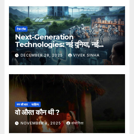
टेक टॉक
Next-Generation
Technologies: नई दुनिया, नई
संभावनाएँ, नया भविष्य
DECEMBER 28, 2025
VIVEK SINHA
मन की बात
साहित्य
वो औरत कौन थी ?
NOVEMBER 8, 2025
संयोगिता