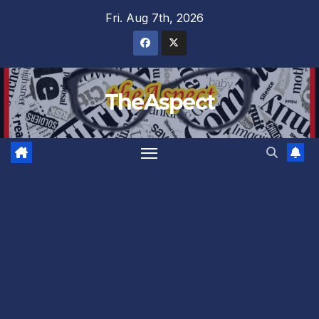
Skip
Fri. Aug 7th, 2026
to
content
TheAspect