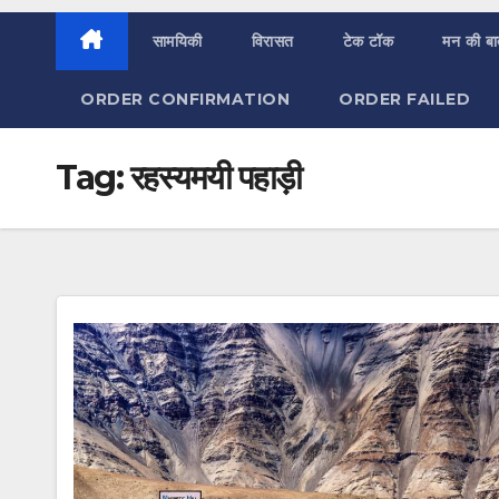
सामयिकी
विरासत
टेक टॉक
मन की ब
ORDER CONFIRMATION
ORDER FAILED
Tag:
रहस्यमयी पहाड़ी