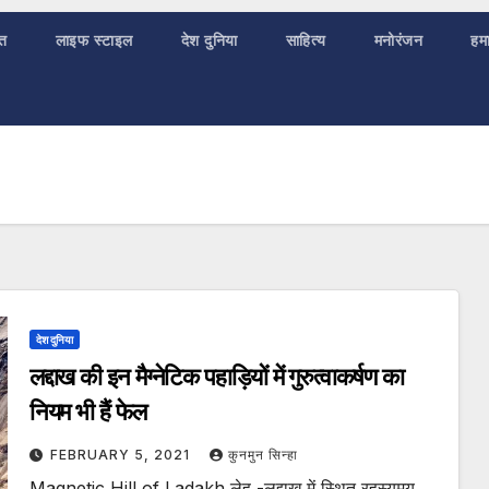
ात
लाइफ स्टाइल
देश दुनिया
साहित्य
मनोरंजन
हमा
देश दुनिया
लद्दाख की इन मैग्नेटिक पहाड़ियों में गुरुत्वाकर्षण का
नियम भी हैं फेल
FEBRUARY 5, 2021
कुनमुन सिन्हा
Magnetic Hill of Ladakh लेह -लद्दाख में स्थित रहस्यमय