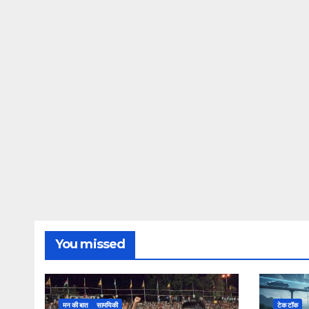
You missed
मन की बात
सामयिकी
टेक टॉक