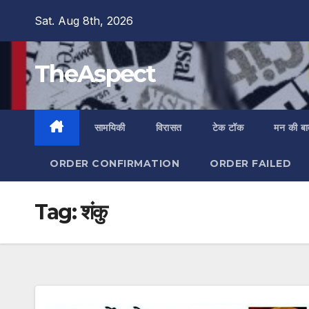
Skip
Sat. Aug 8th, 2026
to
content
TheAspect
सामयिकी
विरासत
टेक टॉक
मन की ब
ORDER CONFIRMATION
ORDER FAILED
Tag:
शंकु