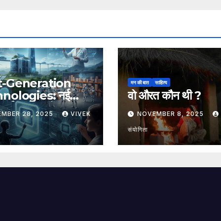
t-Generation
मन की बात
साहित्य
nologies: नई
वो औरत कौन थी ?
, नई संभावनाएँ, नया
EMBER 28, 2025
VIVEK
NOVEMBER 8, 2025
संयोगिता