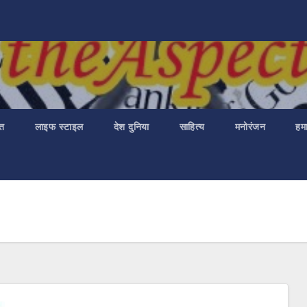
ात
लाइफ स्टाइल
देश दुनिया
साहित्य
मनोरंजन
हमा