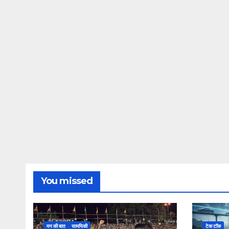
You missed
मन की बात
सामयिकी
टेक टॉक