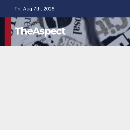
Skip
Fri. Aug 7th, 2026
to
content
TheAspect