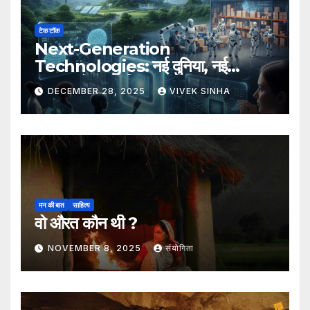
टेक टॉक
Next-Generation
Technologies: नई दुनिया, नई
संभावनाएँ, नया भविष्य
DECEMBER 28, 2025
VIVEK SINHA
मन की बात
साहित्य
वो औरत कौन थी ?
NOVEMBER 8, 2025
संयोगिता