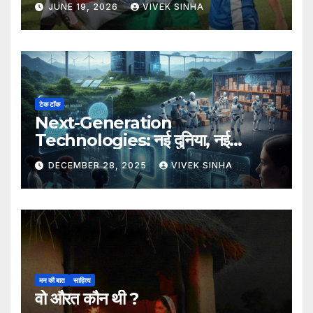
JUNE 19, 2026
VIVEK SINHA
टेक टॉक
Next-Generation
Technologies: नई दुनिया, नई
संभावनाएँ, नया भविष्य
DECEMBER 28, 2025
VIVEK SINHA
मन की बात
साहित्य
वो औरत कौन थी ?