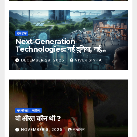
टेक टॉक
Next-Generation
Technologies: नई दुनिया, नई
संभावनाएँ, नया भविष्य
DECEMBER 28, 2025
VIVEK SINHA
मन की बात
साहित्य
वो औरत कौन थी ?
NOVEMBER 8, 2025
संयोगिता