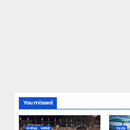
You missed
मन की बात
सामयिकी
टेक टॉक