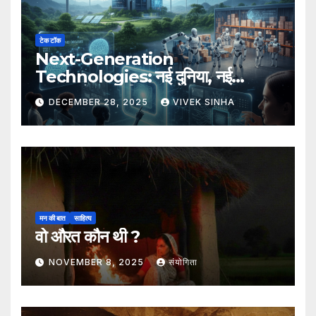
टेक टॉक
Next-Generation
Technologies: नई दुनिया, नई
संभावनाएँ, नया भविष्य
DECEMBER 28, 2025
VIVEK SINHA
मन की बात
साहित्य
वो औरत कौन थी ?
NOVEMBER 8, 2025
संयोगिता