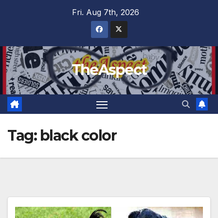
Skip
Fri. Aug 7th, 2026
to
content
TheAspect
Tag:
black color