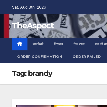
Skip
Sat. Aug 8th, 2026
to
content
TheAspect
सामयिकी
विरासत
टेक टॉक
मन की ब
ORDER CONFIRMATION
ORDER FAILED
Tag:
brandy