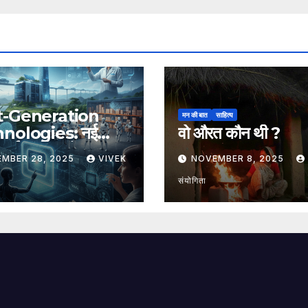
t-Generation
मन की बात
साहित्य
nologies: नई
वो औरत कौन थी ?
, नई संभावनाएँ, नया
EMBER 28, 2025
VIVEK
NOVEMBER 8, 2025
संयोगिता