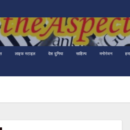
ात
लाइफ स्टाइल
देश दुनिया
साहित्य
मनोरंजन
हमा