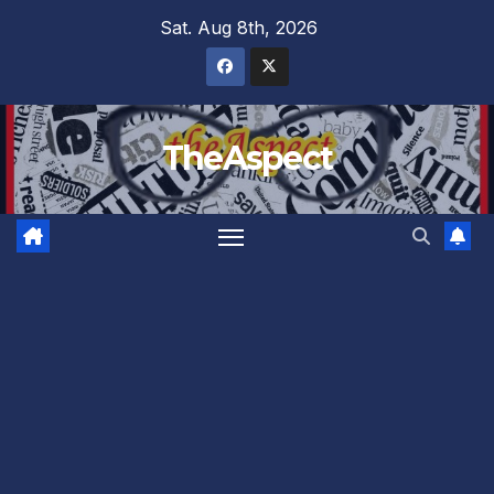
Skip
Sat. Aug 8th, 2026
to
content
TheAspect