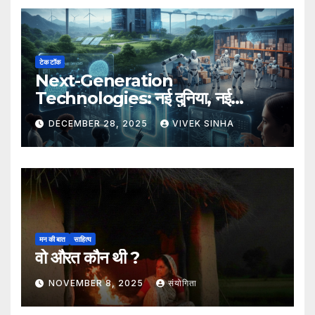
टेक टॉक
Next-Generation
Technologies: नई दुनिया, नई
संभावनाएँ, नया भविष्य
DECEMBER 28, 2025
VIVEK SINHA
मन की बात
साहित्य
वो औरत कौन थी ?
NOVEMBER 8, 2025
संयोगिता