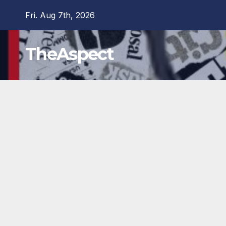
Skip
Fri. Aug 7th, 2026
to
content
TheAspect