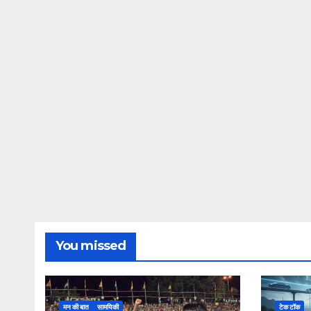
You missed
मन की बात
सामयिकी
टेक टॉक