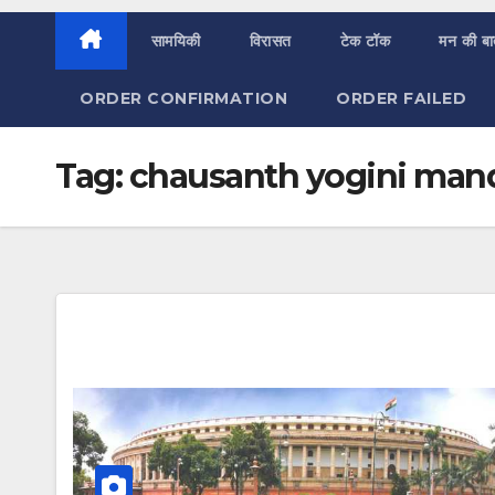
सामयिकी
विरासत
टेक टॉक
मन की ब
ORDER CONFIRMATION
ORDER FAILED
Tag:
chausanth yogini mand