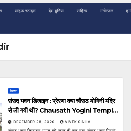
ात
लाइफ स्टाइल
देश दुनिया
साहित्य
मनोरंजन
हमा
ir
विरासत
संसद भवन डिजाइन : प्रेरणा क्या चौसठ योगिनी मंदिर
से ली गयी थी? Chausath Yogini Temple
Parliament
DECEMBER 28, 2020
VIVEK SINHA
संसद भवन डिजाइन भारत को जल्द ही एक नया संसद भवन मिलने