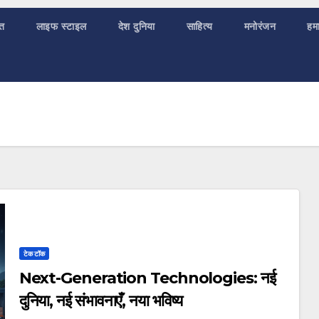
ात
लाइफ स्टाइल
देश दुनिया
साहित्य
मनोरंजन
हमा
टेक टॉक
Next-Generation Technologies: नई
दुनिया, नई संभावनाएँ, नया भविष्य