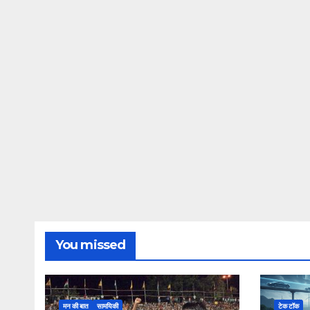
You missed
मन की बात
सामयिकी
टेक टॉक