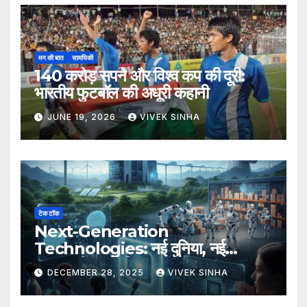
मन की बात
सामयिकी
140 करोड़ सपने और विश्व कप की दूरी:
भारतीय फुटबॉल की अधूरी कहानी
JUNE 19, 2026
VIVEK SINHA
टेक टॉक
Next-Generation
Technologies: नई दुनिया, नई
संभावनाएँ, नया भविष्य
DECEMBER 28, 2025
VIVEK SINHA