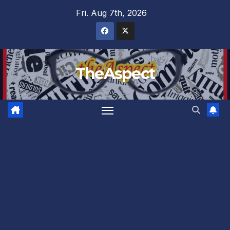
Skip
Fri. Aug 7th, 2026
to
content
TheAspect