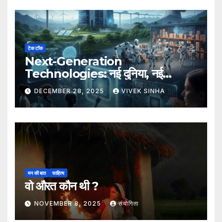
टेक टॉक
Next-Generation
Technologies: नई दुनिया, नई
संभावनाएँ, नया भविष्य
DECEMBER 28, 2025
VIVEK SINHA
मन की बात
साहित्य
वो औरत कौन थी ?
NOVEMBER 8, 2025
संयोगिता