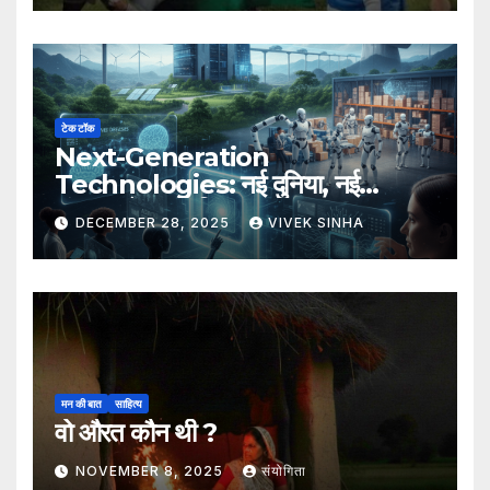
टेक टॉक
Next-Generation
Technologies: नई दुनिया, नई
संभावनाएँ, नया भविष्य
DECEMBER 28, 2025
VIVEK SINHA
मन की बात
साहित्य
वो औरत कौन थी ?
NOVEMBER 8, 2025
संयोगिता