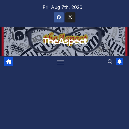
Skip
Fri. Aug 7th, 2026
to
content
TheAspect