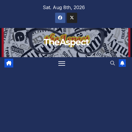
Skip
Sat. Aug 8th, 2026
to
content
TheAspect