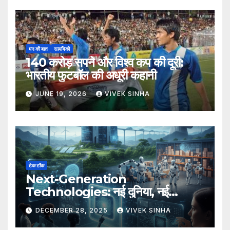
मन की बात
सामयिकी
140 करोड़ सपने और विश्व कप की दूरी:
भारतीय फुटबॉल की अधूरी कहानी
JUNE 19, 2026
VIVEK SINHA
टेक टॉक
Next-Generation
Technologies: नई दुनिया, नई
संभावनाएँ, नया भविष्य
DECEMBER 28, 2025
VIVEK SINHA