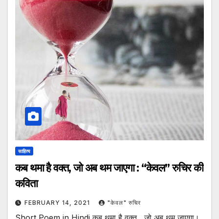
साहित्य
कब थमा है वक्त, जो अब थम जाएगा : “केवल” रुचिर की
कविता
FEBRUARY 14, 2021
"केवल" रुचिर
Short Poem in Hindi कब थमा है वक्त , जो अब थम जाएगा।