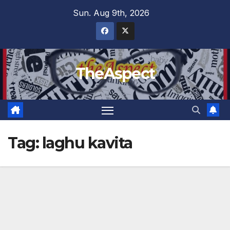
Skip
Sun. Aug 9th, 2026
to
content
TheAspect
Tag:
laghu kavita