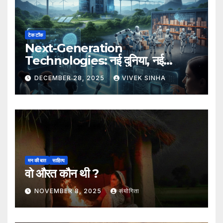
टेक टॉक
Next-Generation
Technologies: नई दुनिया, नई
संभावनाएँ, नया भविष्य
DECEMBER 28, 2025
VIVEK SINHA
मन की बात
साहित्य
वो औरत कौन थी ?
NOVEMBER 8, 2025
संयोगिता