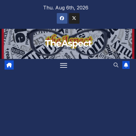
Skip
Thu. Aug 6th, 2026
to
content
TheAspect