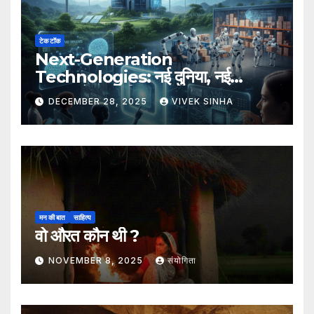
टेक टॉक
Next-Generation
Technologies: नई दुनिया, नई
संभावनाएँ, नया भविष्य
DECEMBER 28, 2025
VIVEK SINHA
मन की बात
साहित्य
वो औरत कौन थी ?
NOVEMBER 8, 2025
संयोगिता