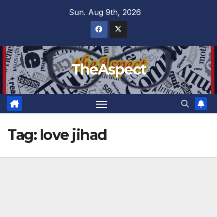
Skip
Sun. Aug 9th, 2026
to
content
TheAspect
Tag:
love jihad