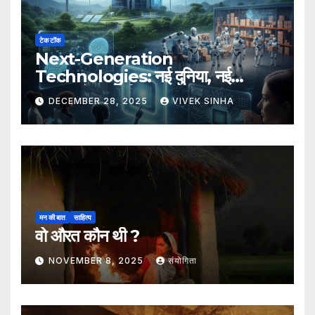
टेक टॉक
Next-Generation
Technologies: नई दुनिया, नई
संभावनाएँ, नया भविष्य
DECEMBER 28, 2025
VIVEK SINHA
मन की बात
साहित्य
वो औरत कौन थी ?
NOVEMBER 8, 2025
संयोगिता