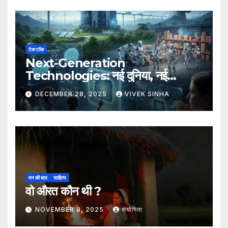
टेक टॉक
Next-Generation
Technologies: नई दुनिया, नई
संभावनाएँ, नया भविष्य
DECEMBER 28, 2025
VIVEK SINHA
मन की बात
साहित्य
वो औरत कौन थी ?
NOVEMBER 8, 2025
संयोगिता