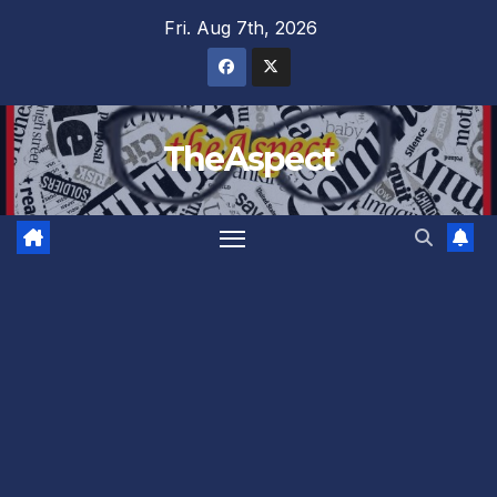
Skip
Fri. Aug 7th, 2026
to
content
TheAspect