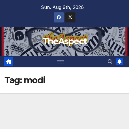
Skip
Sun. Aug 9th, 2026
to
content
TheAspect
Tag:
modi