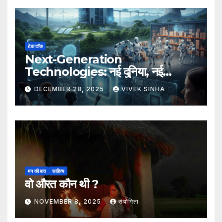
टेक टॉक
Next-Generation
Technologies: नई दुनिया, नई
संभावनाएँ, नया भविष्य
DECEMBER 28, 2025
VIVEK SINHA
मन की बात
साहित्य
वो औरत कौन थी ?
NOVEMBER 8, 2025
संयोगिता