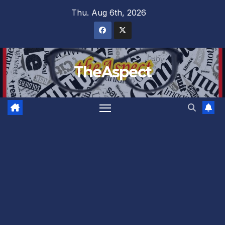
Skip
Thu. Aug 6th, 2026
to
content
TheAspect