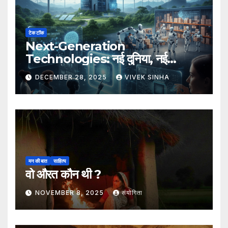
टेक टॉक
Next-Generation
Technologies: नई दुनिया, नई
संभावनाएँ, नया भविष्य
DECEMBER 28, 2025
VIVEK SINHA
मन की बात
साहित्य
वो औरत कौन थी ?
NOVEMBER 8, 2025
संयोगिता