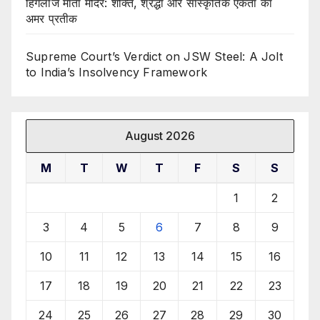
हिंगलाज माता मंदिर: शक्ति, श्रद्धा और सांस्कृतिक एकता का
अमर प्रतीक
Supreme Court’s Verdict on JSW Steel: A Jolt
to India’s Insolvency Framework
August 2026
M
T
W
T
F
S
S
1
2
3
4
5
6
7
8
9
10
11
12
13
14
15
16
17
18
19
20
21
22
23
24
25
26
27
28
29
30