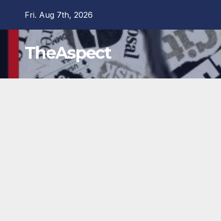
Skip
Fri. Aug 7th, 2026
to
content
TheAspect