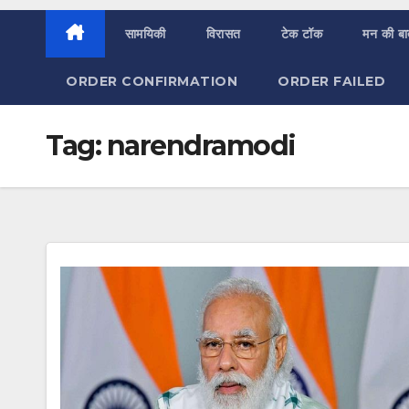
सामयिकी
विरासत
टेक टॉक
मन की ब
ORDER CONFIRMATION
ORDER FAILED
Tag:
narendramodi