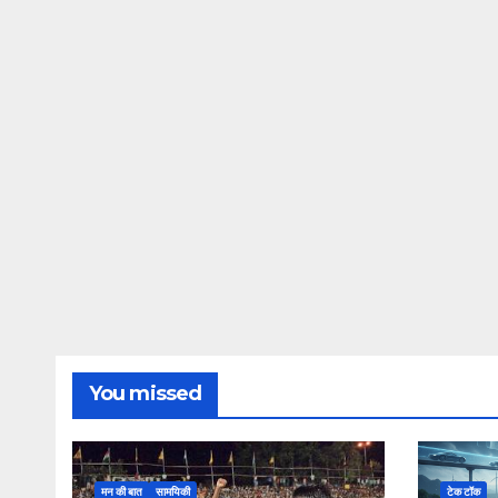
You missed
मन की बात
सामयिकी
टेक टॉक