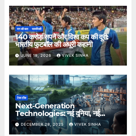
मन की बात
सामयिकी
140 करोड़ सपने और विश्व कप की दूरी:
भारतीय फुटबॉल की अधूरी कहानी
JUNE 19, 2026
VIVEK SINHA
टेक टॉक
Next-Generation
Technologies: नई दुनिया, नई
संभावनाएँ, नया भविष्य
DECEMBER 28, 2025
VIVEK SINHA