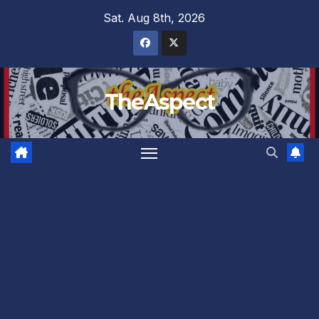
Skip
Sat. Aug 8th, 2026
to
content
TheAspect