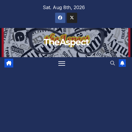
Skip
Sat. Aug 8th, 2026
to
content
TheAspect