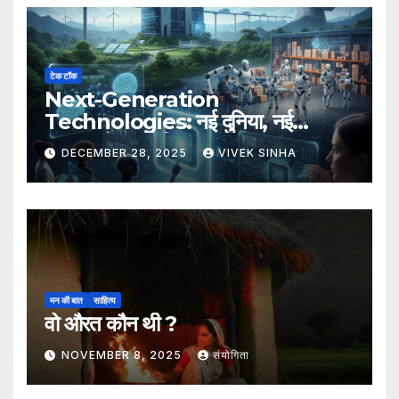
टेक टॉक
Next-Generation
Technologies: नई दुनिया, नई
संभावनाएँ, नया भविष्य
DECEMBER 28, 2025
VIVEK SINHA
मन की बात
साहित्य
वो औरत कौन थी ?
NOVEMBER 8, 2025
संयोगिता