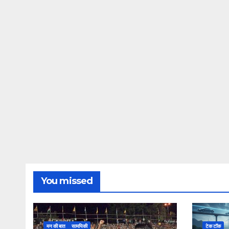
You missed
मन की बात
सामयिकी
टेक टॉक