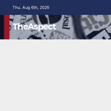
Skip
Thu. Aug 6th, 2026
to
content
TheAspect