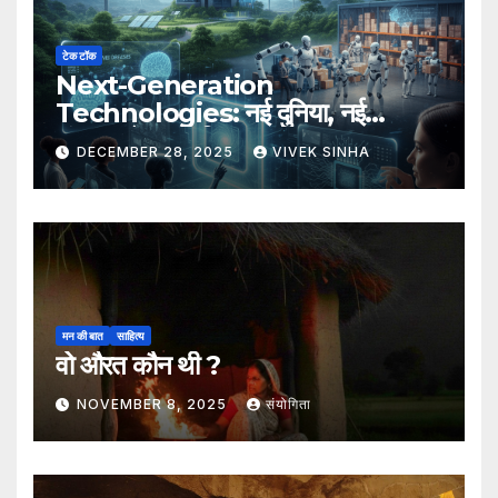
टेक टॉक
Next-Generation
Technologies: नई दुनिया, नई
संभावनाएँ, नया भविष्य
DECEMBER 28, 2025
VIVEK SINHA
मन की बात
साहित्य
वो औरत कौन थी ?
NOVEMBER 8, 2025
संयोगिता