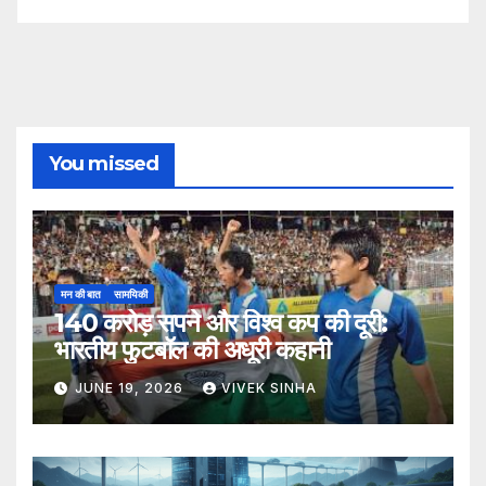
You missed
मन की बात
सामयिकी
140 करोड़ सपने और विश्व कप की दूरी:
भारतीय फुटबॉल की अधूरी कहानी
JUNE 19, 2026
VIVEK SINHA