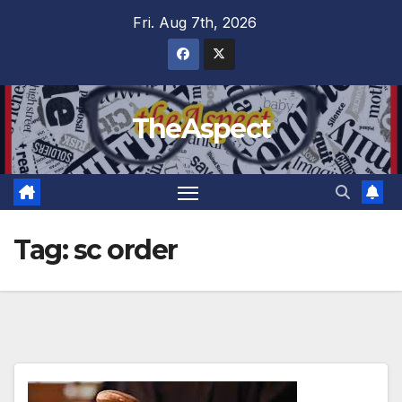
Skip
Fri. Aug 7th, 2026
to
content
TheAspect
Tag:
sc order