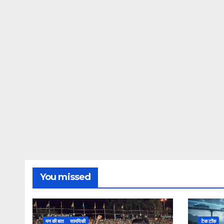
You missed
मन की बात
सामयिकी
टेक टॉक