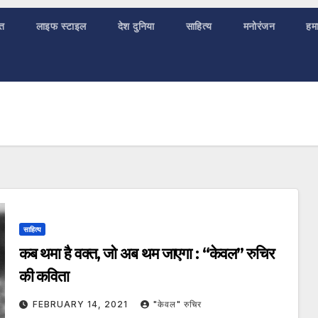
ात
लाइफ स्टाइल
देश दुनिया
साहित्य
मनोरंजन
हमा
साहित्य
कब थमा है वक्त, जो अब थम जाएगा : “केवल” रुचिर
की कविता
FEBRUARY 14, 2021
"केवल" रुचिर