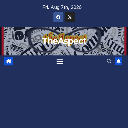
Skip
Fri. Aug 7th, 2026
to
content
TheAspect