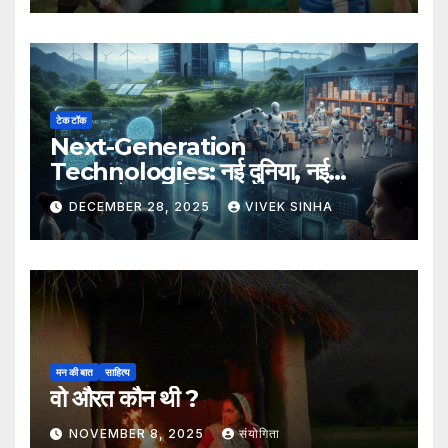
टेक टॉक
Next-Generation
Technologies: नई दुनिया, नई
संभावनाएँ, नया भविष्य
DECEMBER 28, 2025
VIVEK SINHA
मन की बात
साहित्य
वो औरत कौन थी ?
NOVEMBER 8, 2025
संयोगिता