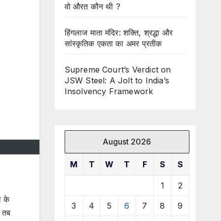
वो औरत कौन थी ?
हिंगलाज माता मंदिर: शक्ति, श्रद्धा और
सांस्कृतिक एकता का अमर प्रतीक
Supreme Court’s Verdict on
JSW Steel: A Jolt to India’s
Insolvency Framework
August 2026
M
T
W
T
F
S
S
1
2
ा के
3
4
5
6
7
8
9
। तब