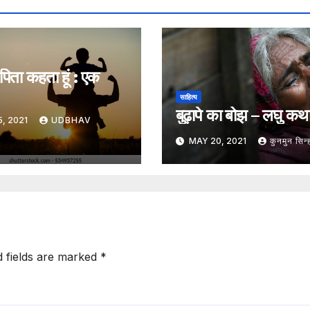
मै पिता कहता हूं : एक
साहित्य
बुढ़ापे का बोझ – लघु कथ
5, 2021
UDBHAV
MAY 20, 2021
कुनमुन सिन्
d fields are marked
*