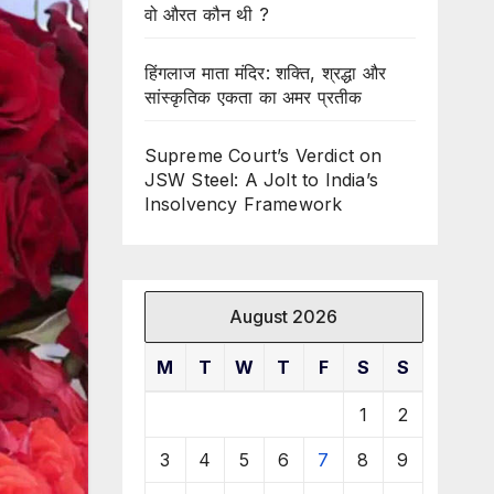
वो औरत कौन थी ?
हिंगलाज माता मंदिर: शक्ति, श्रद्धा और
सांस्कृतिक एकता का अमर प्रतीक
Supreme Court’s Verdict on
JSW Steel: A Jolt to India’s
Insolvency Framework
August 2026
M
T
W
T
F
S
S
1
2
3
4
5
6
7
8
9