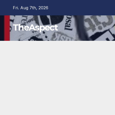
Skip
Fri. Aug 7th, 2026
to
content
TheAspect