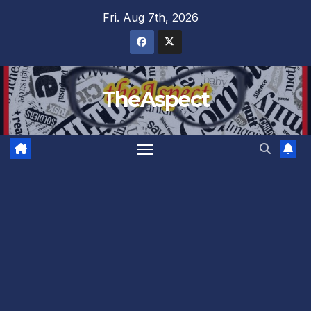
Skip
Fri. Aug 7th, 2026
to
content
TheAspect