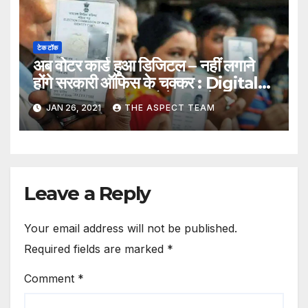
टेक टॉक
अब वोटर कार्ड हुआ डिजिटल – नहीं लगाने
होंगे सरकारी ऑफिस के चक्कर : Digital
Voter ID Card प्रोसेस समझें
JAN 26, 2021
THE ASPECT TEAM
Leave a Reply
Your email address will not be published.
Required fields are marked
*
Comment
*