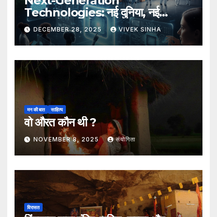
Next-Generation
Technologies: नई दुनिया, नई
संभावनाएँ, नया भविष्य
DECEMBER 28, 2025
VIVEK SINHA
मन की बात
साहित्य
वो औरत कौन थी ?
NOVEMBER 8, 2025
संयोगिता
विरासत