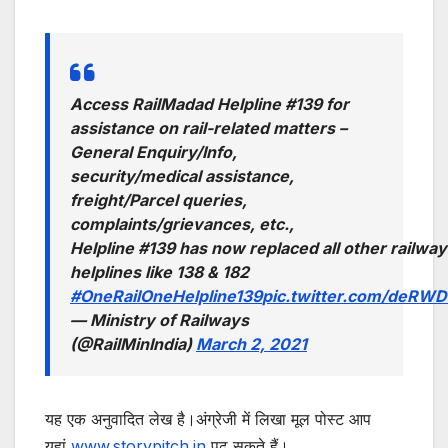
Access RailMadad Helpline #139 for
assistance on rail-related matters –
General Enquiry/Info,
security/medical assistance,
freight/Parcel queries,
complaints/grievances, etc.,
Helpline #139 has now replaced all other railway
helplines like 138 & 182
#OneRailOneHelpline139
pic.twitter.com/deRW
— Ministry of Railways
(@RailMinIndia)
March 2, 2021
यह एक अनुवादित लेख है।अंग्रेजी में लिखा मूल पोस्ट आप
यहां
www.storypitch.in
पढ़ सकते हैं।